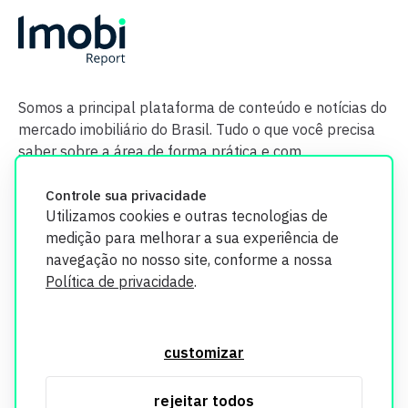
Somos a principal plataforma de conteúdo e notícias do
mercado imobiliário do Brasil. Tudo o que você precisa
saber sobre a área de forma prática e com
credibilidade.
Controle sua privacidade
Utilizamos cookies e outras tecnologias de
medição para melhorar a sua experiência de
navegação no nosso site, conforme a nossa
Política de privacidade
.
O Imobi Report se compromete a proteger sua privacidade e
segurança. Todos os dados coletados em nosso site são
customizar
utilizados exclusivamente para fins de aprimoramento de
serviços, respeitando as diretrizes da LGPD. Para mais
rejeitar todos
informações, consulte nossa Política de Privacidade.