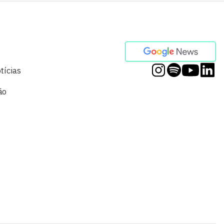
tícias
ão