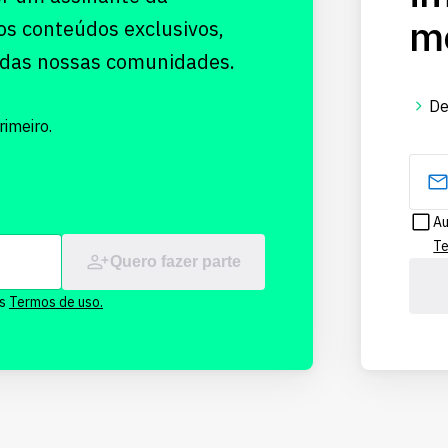
me
os conteúdos exclusivos,
 das nossas comunidades.
De
imeiro.
Au
Te
Quero fazer parte
os
Termos de uso.