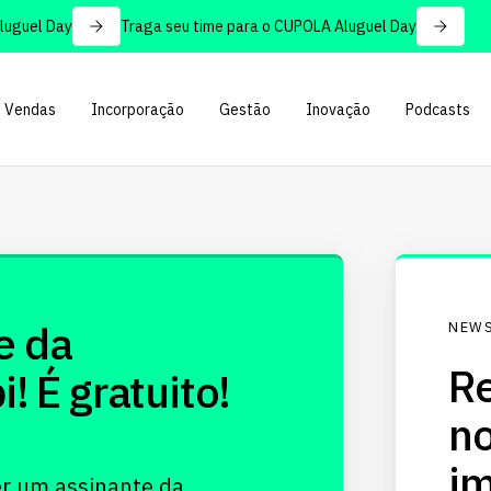
guel Day
Traga seu time para o CUPOLA Aluguel Day
Vendas
Incorporação
Gestão
Inovação
Podcasts
e da
NEWS
Re
 É gratuito!
no
im
er um assinante da