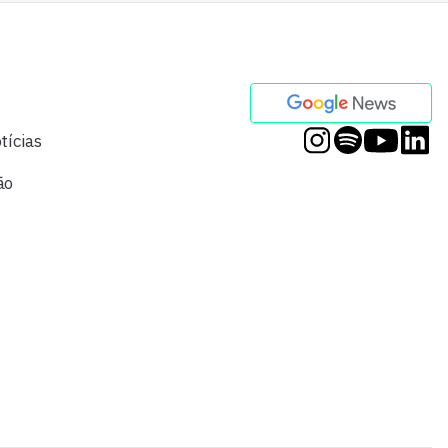
tícias
ão