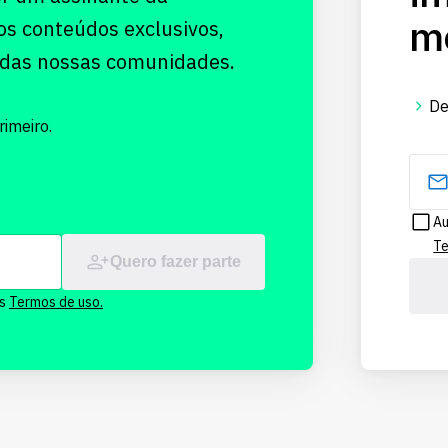
me
os conteúdos exclusivos,
 das nossas comunidades.
De
imeiro.
Au
Te
Quero fazer parte
os
Termos de uso.