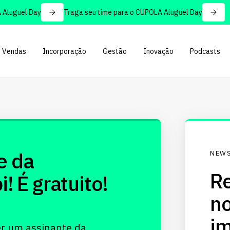
luguel Day
Traga seu time para o CUPOLA Aluguel Day
Vendas
Incorporação
Gestão
Inovação
Podcasts
e da
NEWS
Re
 É gratuito!
no
im
er um assinante da