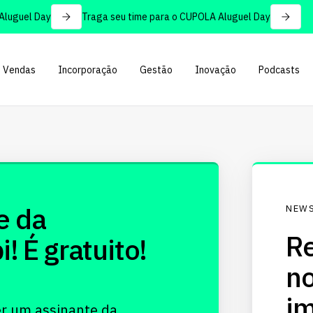
uguel Day
Traga seu time para o CUPOLA Aluguel Day
Vendas
Incorporação
Gestão
Inovação
Podcasts
e da
NEWS
Re
 É gratuito!
no
im
er um assinante da