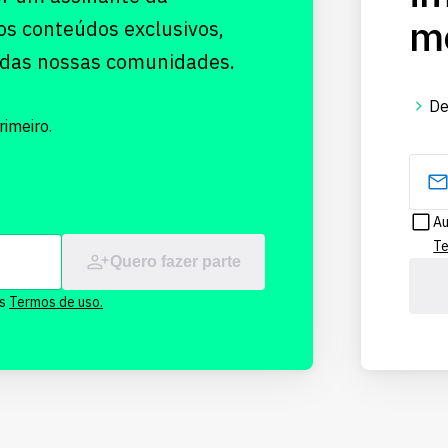
me
os conteúdos exclusivos,
 das nossas comunidades.
De
imeiro.
Au
Te
Quero fazer parte
os
Termos de uso.