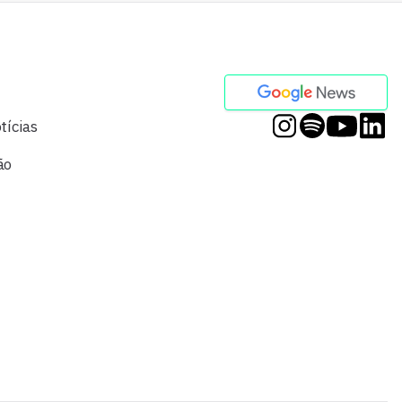
tícias
ão