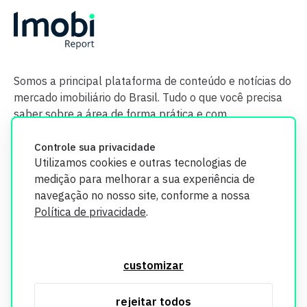
Somos a principal plataforma de conteúdo e notícias do
mercado imobiliário do Brasil. Tudo o que você precisa
saber sobre a área de forma prática e com
credibilidade.
Controle sua privacidade
Utilizamos cookies e outras tecnologias de
medição para melhorar a sua experiência de
navegação no nosso site, conforme a nossa
Política de privacidade
.
O Imobi Report se compromete a proteger sua privacidade e
segurança. Todos os dados coletados em nosso site são
customizar
utilizados exclusivamente para fins de aprimoramento de
serviços, respeitando as diretrizes da LGPD. Para mais
rejeitar todos
informações, consulte nossa Política de Privacidade.