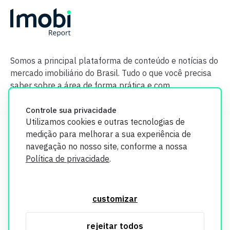
Somos a principal plataforma de conteúdo e notícias do
mercado imobiliário do Brasil. Tudo o que você precisa
saber sobre a área de forma prática e com
credibilidade.
Controle sua privacidade
Utilizamos cookies e outras tecnologias de
medição para melhorar a sua experiência de
navegação no nosso site, conforme a nossa
Política de privacidade
.
O Imobi Report se compromete a proteger sua privacidade e
segurança. Todos os dados coletados em nosso site são
customizar
utilizados exclusivamente para fins de aprimoramento de
serviços, respeitando as diretrizes da LGPD. Para mais
rejeitar todos
informações, consulte nossa Política de Privacidade.