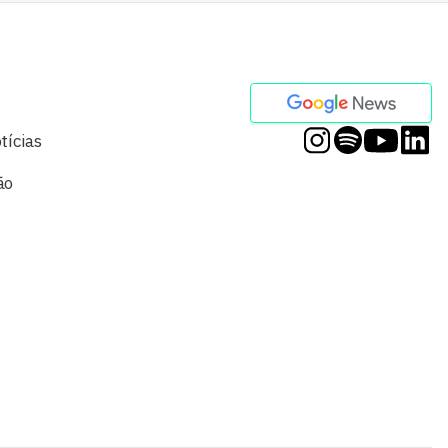
tícias
ão