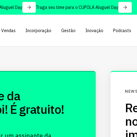
uguel Day
Traga seu time para o CUPOLA Aluguel Day
Vendas
Incorporação
Gestão
Inovação
Podcasts
e da
NEWS
Re
 É gratuito!
no
im
er um assinante da