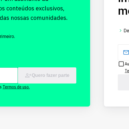
me
os conteúdos exclusivos,
 das nossas comunidades.
De
imeiro.
Au
Te
Quero fazer parte
os
Termos de uso.