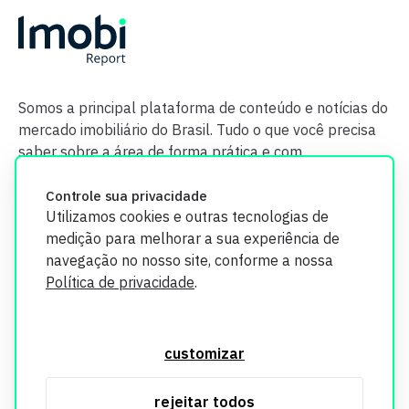
Somos a principal plataforma de conteúdo e notícias do
mercado imobiliário do Brasil. Tudo o que você precisa
saber sobre a área de forma prática e com
credibilidade.
Controle sua privacidade
Utilizamos cookies e outras tecnologias de
medição para melhorar a sua experiência de
navegação no nosso site, conforme a nossa
Política de privacidade
.
O Imobi Report se compromete a proteger sua privacidade e
segurança. Todos os dados coletados em nosso site são
customizar
utilizados exclusivamente para fins de aprimoramento de
serviços, respeitando as diretrizes da LGPD. Para mais
rejeitar todos
informações, consulte nossa Política de Privacidade.