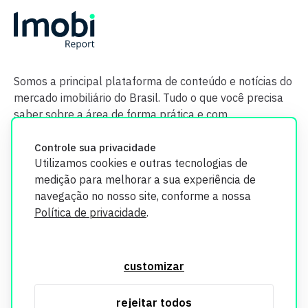
Somos a principal plataforma de conteúdo e notícias do
mercado imobiliário do Brasil. Tudo o que você precisa
saber sobre a área de forma prática e com
credibilidade.
Controle sua privacidade
Utilizamos cookies e outras tecnologias de
medição para melhorar a sua experiência de
navegação no nosso site, conforme a nossa
Política de privacidade
.
O Imobi Report se compromete a proteger sua privacidade e
segurança. Todos os dados coletados em nosso site são
customizar
utilizados exclusivamente para fins de aprimoramento de
serviços, respeitando as diretrizes da LGPD. Para mais
rejeitar todos
informações, consulte nossa Política de Privacidade.