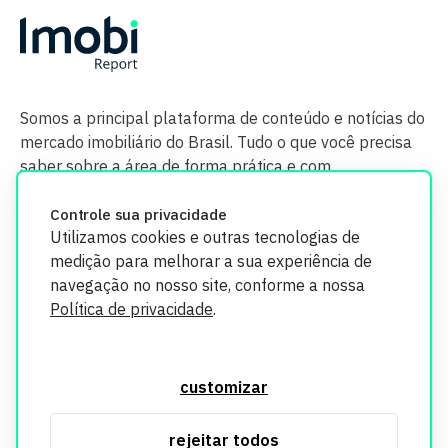
Somos a principal plataforma de conteúdo e notícias do
mercado imobiliário do Brasil. Tudo o que você precisa
saber sobre a área de forma prática e com
credibilidade.
Controle sua privacidade
Utilizamos cookies e outras tecnologias de
medição para melhorar a sua experiência de
navegação no nosso site, conforme a nossa
Política de privacidade
.
O Imobi Report se compromete a proteger sua privacidade e
segurança. Todos os dados coletados em nosso site são
customizar
utilizados exclusivamente para fins de aprimoramento de
serviços, respeitando as diretrizes da LGPD. Para mais
rejeitar todos
informações, consulte nossa Política de Privacidade.