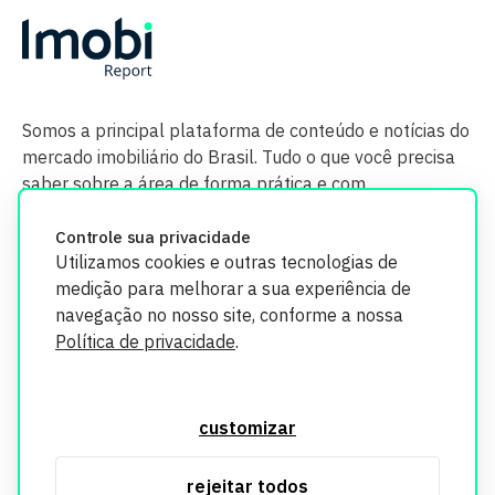
Somos a principal plataforma de conteúdo e notícias do
mercado imobiliário do Brasil. Tudo o que você precisa
saber sobre a área de forma prática e com
credibilidade.
Controle sua privacidade
Utilizamos cookies e outras tecnologias de
medição para melhorar a sua experiência de
navegação no nosso site, conforme a nossa
Política de privacidade
.
O Imobi Report se compromete a proteger sua privacidade e
segurança. Todos os dados coletados em nosso site são
customizar
utilizados exclusivamente para fins de aprimoramento de
serviços, respeitando as diretrizes da LGPD. Para mais
rejeitar todos
informações, consulte nossa Política de Privacidade.