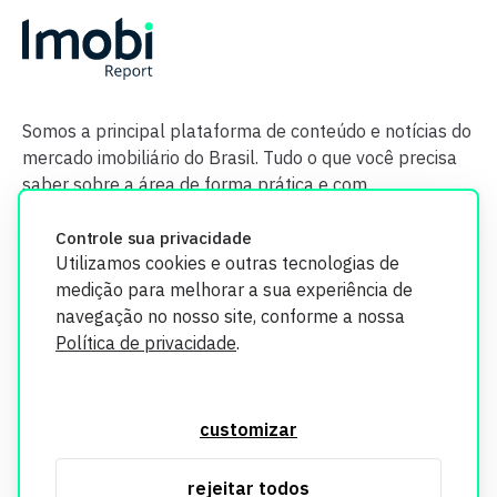
Somos a principal plataforma de conteúdo e notícias do
mercado imobiliário do Brasil. Tudo o que você precisa
saber sobre a área de forma prática e com
credibilidade.
Controle sua privacidade
Utilizamos cookies e outras tecnologias de
medição para melhorar a sua experiência de
navegação no nosso site, conforme a nossa
Política de privacidade
.
O Imobi Report se compromete a proteger sua privacidade e
segurança. Todos os dados coletados em nosso site são
customizar
utilizados exclusivamente para fins de aprimoramento de
serviços, respeitando as diretrizes da LGPD. Para mais
rejeitar todos
informações, consulte nossa Política de Privacidade.