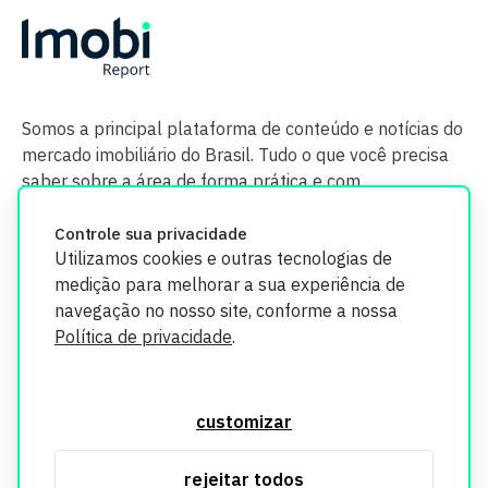
Somos a principal plataforma de conteúdo e notícias do
mercado imobiliário do Brasil. Tudo o que você precisa
saber sobre a área de forma prática e com
credibilidade.
Controle sua privacidade
Utilizamos cookies e outras tecnologias de
medição para melhorar a sua experiência de
navegação no nosso site, conforme a nossa
Política de privacidade
.
O Imobi Report se compromete a proteger sua privacidade e
segurança. Todos os dados coletados em nosso site são
customizar
utilizados exclusivamente para fins de aprimoramento de
serviços, respeitando as diretrizes da LGPD. Para mais
rejeitar todos
informações, consulte nossa Política de Privacidade.