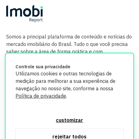
Somos a principal plataforma de conteúdo e notícias do
mercado imobiliário do Brasil. Tudo o que você precisa
saber sobre a área de forma prática e com
credibilidade.
Controle sua privacidade
Utilizamos cookies e outras tecnologias de
medição para melhorar a sua experiência de
navegação no nosso site, conforme a nossa
Política de privacidade
.
O Imobi Report se compromete a proteger sua privacidade e
segurança. Todos os dados coletados em nosso site são
customizar
utilizados exclusivamente para fins de aprimoramento de
serviços, respeitando as diretrizes da LGPD. Para mais
rejeitar todos
informações, consulte nossa Política de Privacidade.