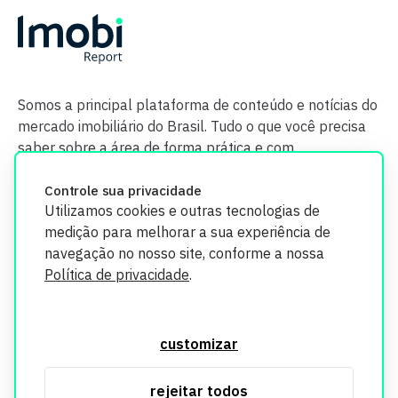
Somos a principal plataforma de conteúdo e notícias do
mercado imobiliário do Brasil. Tudo o que você precisa
saber sobre a área de forma prática e com
credibilidade.
Controle sua privacidade
Utilizamos cookies e outras tecnologias de
medição para melhorar a sua experiência de
navegação no nosso site, conforme a nossa
Política de privacidade
.
O Imobi Report se compromete a proteger sua privacidade e
segurança. Todos os dados coletados em nosso site são
customizar
utilizados exclusivamente para fins de aprimoramento de
serviços, respeitando as diretrizes da LGPD. Para mais
rejeitar todos
informações, consulte nossa Política de Privacidade.