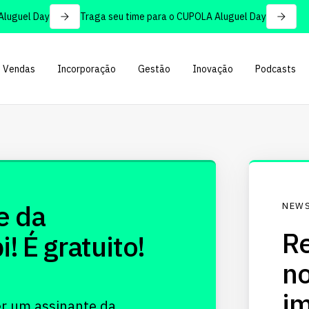
uguel Day
Traga seu time para o CUPOLA Aluguel Day
Vendas
Incorporação
Gestão
Inovação
Podcasts
e da
NEWS
Re
 É gratuito!
no
im
er um assinante da