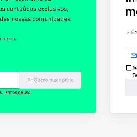
me
os conteúdos exclusivos,
 das nossas comunidades.
De
imeiro.
Au
Te
Quero fazer parte
os
Termos de uso.