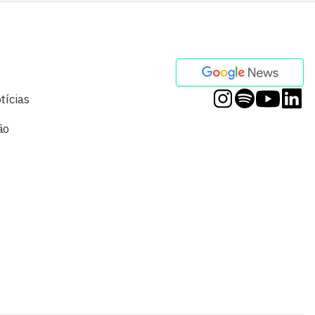
tícias
ão