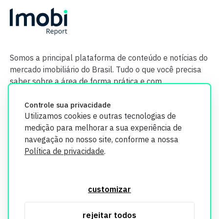
Somos a principal plataforma de conteúdo e notícias do
mercado imobiliário do Brasil. Tudo o que você precisa
saber sobre a área de forma prática e com
credibilidade.
Controle sua privacidade
Utilizamos cookies e outras tecnologias de
medição para melhorar a sua experiência de
navegação no nosso site, conforme a nossa
Política de privacidade
.
O Imobi Report se compromete a proteger sua privacidade e
segurança. Todos os dados coletados em nosso site são
customizar
utilizados exclusivamente para fins de aprimoramento de
serviços, respeitando as diretrizes da LGPD. Para mais
rejeitar todos
informações, consulte nossa Política de Privacidade.