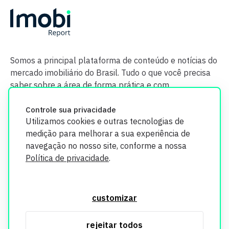
Somos a principal plataforma de conteúdo e notícias do
mercado imobiliário do Brasil. Tudo o que você precisa
saber sobre a área de forma prática e com
credibilidade.
Controle sua privacidade
Utilizamos cookies e outras tecnologias de
medição para melhorar a sua experiência de
navegação no nosso site, conforme a nossa
Política de privacidade
.
O Imobi Report se compromete a proteger sua privacidade e
segurança. Todos os dados coletados em nosso site são
customizar
utilizados exclusivamente para fins de aprimoramento de
serviços, respeitando as diretrizes da LGPD. Para mais
rejeitar todos
informações, consulte nossa Política de Privacidade.