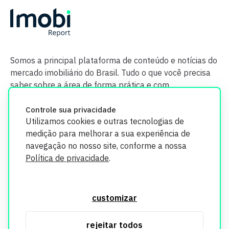
Somos a principal plataforma de conteúdo e notícias do
mercado imobiliário do Brasil. Tudo o que você precisa
saber sobre a área de forma prática e com
credibilidade.
Controle sua privacidade
Utilizamos cookies e outras tecnologias de
medição para melhorar a sua experiência de
navegação no nosso site, conforme a nossa
Política de privacidade
.
O Imobi Report se compromete a proteger sua privacidade e
segurança. Todos os dados coletados em nosso site são
customizar
utilizados exclusivamente para fins de aprimoramento de
serviços, respeitando as diretrizes da LGPD. Para mais
rejeitar todos
informações, consulte nossa Política de Privacidade.