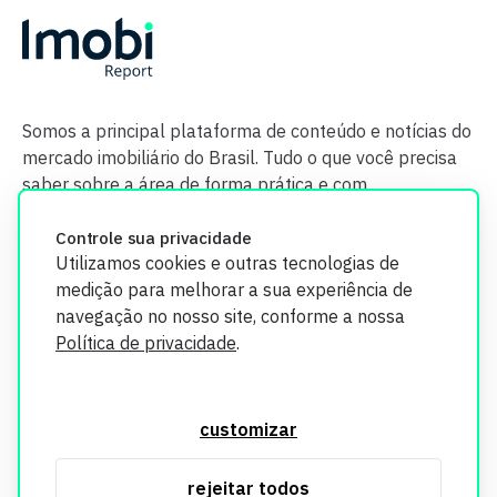
Somos a principal plataforma de conteúdo e notícias do
mercado imobiliário do Brasil. Tudo o que você precisa
saber sobre a área de forma prática e com
credibilidade.
Controle sua privacidade
Utilizamos cookies e outras tecnologias de
medição para melhorar a sua experiência de
navegação no nosso site, conforme a nossa
Política de privacidade
.
O Imobi Report se compromete a proteger sua privacidade e
segurança. Todos os dados coletados em nosso site são
customizar
utilizados exclusivamente para fins de aprimoramento de
serviços, respeitando as diretrizes da LGPD. Para mais
rejeitar todos
informações, consulte nossa Política de Privacidade.