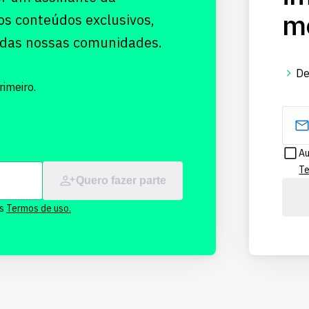
me
os conteúdos exclusivos,
 das nossas comunidades.
De
imeiro.
Au
Te
Quero fazer parte
os
Termos de uso.