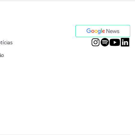
tícias
ão