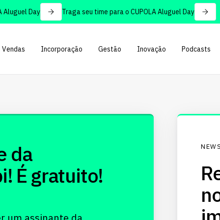
Aluguel Day
Traga seu time para o CUPOLA Aluguel Day
Vendas
Incorporação
Gestão
Inovação
Podcasts
e da
NEWS
Re
 É gratuito!
no
im
er um assinante da