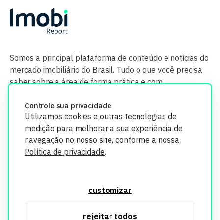
Somos a principal plataforma de conteúdo e notícias do
mercado imobiliário do Brasil. Tudo o que você precisa
saber sobre a área de forma prática e com
credibilidade.
Controle sua privacidade
Utilizamos cookies e outras tecnologias de
medição para melhorar a sua experiência de
navegação no nosso site, conforme a nossa
Política de privacidade
.
O Imobi Report se compromete a proteger sua privacidade e
segurança. Todos os dados coletados em nosso site são
customizar
utilizados exclusivamente para fins de aprimoramento de
serviços, respeitando as diretrizes da LGPD. Para mais
rejeitar todos
informações, consulte nossa Política de Privacidade.