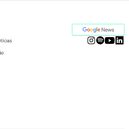
tícias
ão