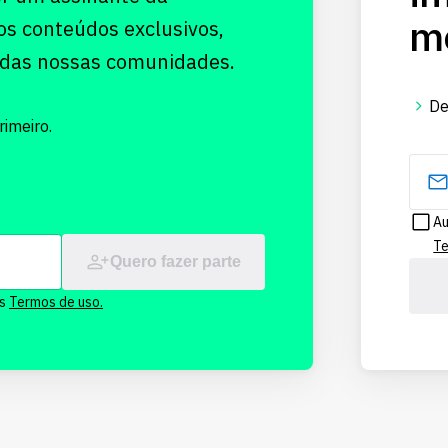
me
os conteúdos exclusivos,
 das nossas comunidades.
De
imeiro.
Au
Te
Quero fazer parte
os
Termos de uso.