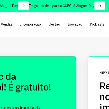
luguel Day
Traga seu time para o CUPOLA Aluguel Day
Vendas
Incorporação
Gestão
Inovação
Podcasts
e da
NEWS
Re
 É gratuito!
no
im
er um assinante da