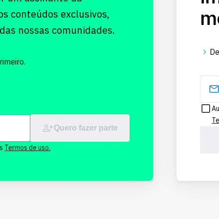
me
os conteúdos exclusivos,
 das nossas comunidades.
De
imeiro.
Au
Te
Quero fazer parte
os
Termos de uso.