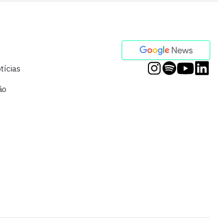
tícias
ão