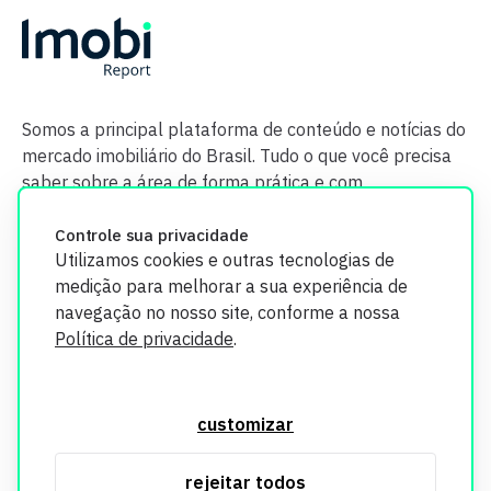
Somos a principal plataforma de conteúdo e notícias do
mercado imobiliário do Brasil. Tudo o que você precisa
saber sobre a área de forma prática e com
credibilidade.
Controle sua privacidade
Utilizamos cookies e outras tecnologias de
medição para melhorar a sua experiência de
navegação no nosso site, conforme a nossa
Política de privacidade
.
O Imobi Report se compromete a proteger sua privacidade e
segurança. Todos os dados coletados em nosso site são
customizar
utilizados exclusivamente para fins de aprimoramento de
serviços, respeitando as diretrizes da LGPD. Para mais
rejeitar todos
informações, consulte nossa Política de Privacidade.