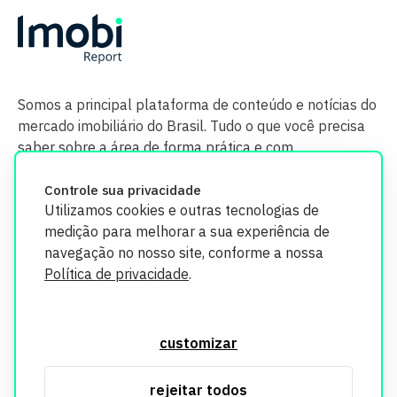
Somos a principal plataforma de conteúdo e notícias do
mercado imobiliário do Brasil. Tudo o que você precisa
saber sobre a área de forma prática e com
credibilidade.
Controle sua privacidade
Utilizamos cookies e outras tecnologias de
medição para melhorar a sua experiência de
navegação no nosso site, conforme a nossa
Política de privacidade
.
O Imobi Report se compromete a proteger sua privacidade e
segurança. Todos os dados coletados em nosso site são
customizar
utilizados exclusivamente para fins de aprimoramento de
serviços, respeitando as diretrizes da LGPD. Para mais
rejeitar todos
informações, consulte nossa Política de Privacidade.