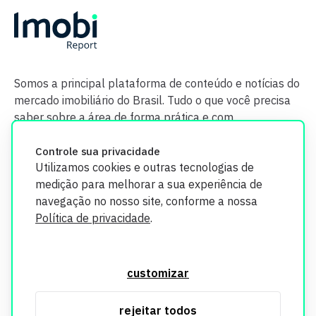
Somos a principal plataforma de conteúdo e notícias do
mercado imobiliário do Brasil. Tudo o que você precisa
saber sobre a área de forma prática e com
credibilidade.
Controle sua privacidade
Utilizamos cookies e outras tecnologias de
medição para melhorar a sua experiência de
navegação no nosso site, conforme a nossa
Política de privacidade
.
O Imobi Report se compromete a proteger sua privacidade e
segurança. Todos os dados coletados em nosso site são
customizar
utilizados exclusivamente para fins de aprimoramento de
serviços, respeitando as diretrizes da LGPD. Para mais
rejeitar todos
informações, consulte nossa Política de Privacidade.