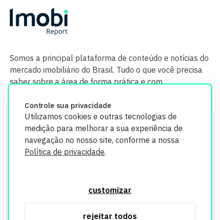
Somos a principal plataforma de conteúdo e notícias do
mercado imobiliário do Brasil. Tudo o que você precisa
saber sobre a área de forma prática e com
credibilidade.
Controle sua privacidade
Utilizamos cookies e outras tecnologias de
medição para melhorar a sua experiência de
navegação no nosso site, conforme a nossa
Política de privacidade
.
O Imobi Report se compromete a proteger sua privacidade e
segurança. Todos os dados coletados em nosso site são
customizar
utilizados exclusivamente para fins de aprimoramento de
serviços, respeitando as diretrizes da LGPD. Para mais
rejeitar todos
informações, consulte nossa Política de Privacidade.