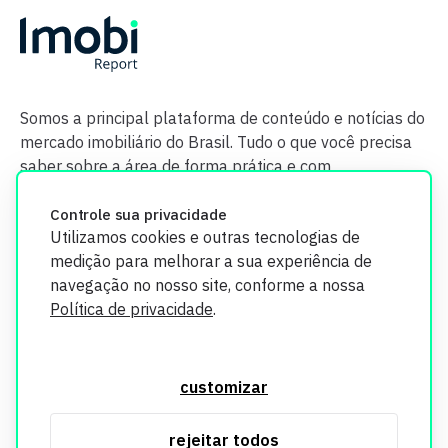
Somos a principal plataforma de conteúdo e notícias do
mercado imobiliário do Brasil. Tudo o que você precisa
saber sobre a área de forma prática e com
credibilidade.
Controle sua privacidade
Utilizamos cookies e outras tecnologias de
medição para melhorar a sua experiência de
navegação no nosso site, conforme a nossa
Política de privacidade
.
O Imobi Report se compromete a proteger sua privacidade e
segurança. Todos os dados coletados em nosso site são
customizar
utilizados exclusivamente para fins de aprimoramento de
serviços, respeitando as diretrizes da LGPD. Para mais
rejeitar todos
informações, consulte nossa Política de Privacidade.