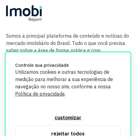
Somos a principal plataforma de conteúdo e notícias do
mercado imobiliário do Brasil. Tudo o que você precisa
saber sobre a área de forma prática e com
credibilidade.
Controle sua privacidade
Utilizamos cookies e outras tecnologias de
medição para melhorar a sua experiência de
navegação no nosso site, conforme a nossa
Política de privacidade
.
O Imobi Report se compromete a proteger sua privacidade e
segurança. Todos os dados coletados em nosso site são
customizar
utilizados exclusivamente para fins de aprimoramento de
serviços, respeitando as diretrizes da LGPD. Para mais
rejeitar todos
informações, consulte nossa Política de Privacidade.