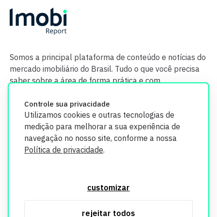
Somos a principal plataforma de conteúdo e notícias do
mercado imobiliário do Brasil. Tudo o que você precisa
saber sobre a área de forma prática e com
credibilidade.
Controle sua privacidade
Utilizamos cookies e outras tecnologias de
medição para melhorar a sua experiência de
navegação no nosso site, conforme a nossa
Política de privacidade
.
O Imobi Report se compromete a proteger sua privacidade e
segurança. Todos os dados coletados em nosso site são
customizar
utilizados exclusivamente para fins de aprimoramento de
serviços, respeitando as diretrizes da LGPD. Para mais
rejeitar todos
informações, consulte nossa Política de Privacidade.