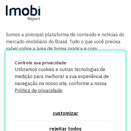
Somos a principal plataforma de conteúdo e notícias do
mercado imobiliário do Brasil. Tudo o que você precisa
saber sobre a área de forma prática e com
credibilidade.
Controle sua privacidade
Utilizamos cookies e outras tecnologias de
medição para melhorar a sua experiência de
navegação no nosso site, conforme a nossa
Política de privacidade
.
O Imobi Report se compromete a proteger sua privacidade e
segurança. Todos os dados coletados em nosso site são
customizar
utilizados exclusivamente para fins de aprimoramento de
serviços, respeitando as diretrizes da LGPD. Para mais
rejeitar todos
informações, consulte nossa Política de Privacidade.