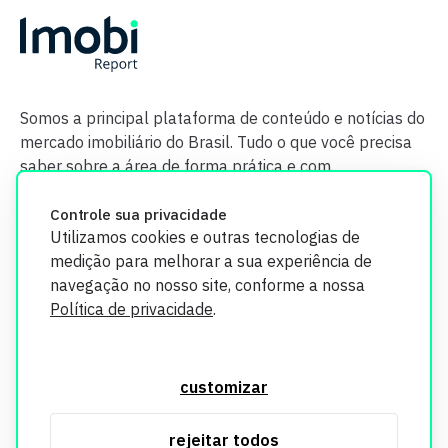
Somos a principal plataforma de conteúdo e notícias do
mercado imobiliário do Brasil. Tudo o que você precisa
saber sobre a área de forma prática e com
credibilidade.
Controle sua privacidade
Utilizamos cookies e outras tecnologias de
medição para melhorar a sua experiência de
navegação no nosso site, conforme a nossa
Política de privacidade
.
O Imobi Report se compromete a proteger sua privacidade e
segurança. Todos os dados coletados em nosso site são
customizar
utilizados exclusivamente para fins de aprimoramento de
serviços, respeitando as diretrizes da LGPD. Para mais
rejeitar todos
informações, consulte nossa Política de Privacidade.