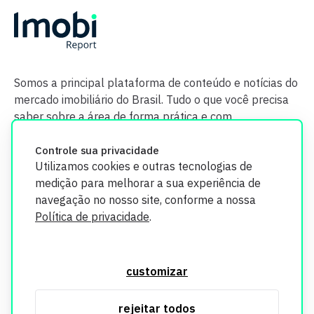
Somos a principal plataforma de conteúdo e notícias do
mercado imobiliário do Brasil. Tudo o que você precisa
saber sobre a área de forma prática e com
credibilidade.
Controle sua privacidade
Utilizamos cookies e outras tecnologias de
medição para melhorar a sua experiência de
navegação no nosso site, conforme a nossa
Política de privacidade
.
O Imobi Report se compromete a proteger sua privacidade e
segurança. Todos os dados coletados em nosso site são
customizar
utilizados exclusivamente para fins de aprimoramento de
serviços, respeitando as diretrizes da LGPD. Para mais
rejeitar todos
informações, consulte nossa Política de Privacidade.