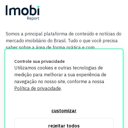
Somos a principal plataforma de conteúdo e notícias do
mercado imobiliário do Brasil. Tudo o que você precisa
saber sobre a área de forma prática e com
credibilidade.
Controle sua privacidade
Utilizamos cookies e outras tecnologias de
medição para melhorar a sua experiência de
navegação no nosso site, conforme a nossa
Política de privacidade
.
O Imobi Report se compromete a proteger sua privacidade e
segurança. Todos os dados coletados em nosso site são
customizar
utilizados exclusivamente para fins de aprimoramento de
serviços, respeitando as diretrizes da LGPD. Para mais
rejeitar todos
informações, consulte nossa Política de Privacidade.