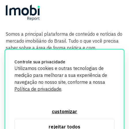
Somos a principal plataforma de conteúdo e notícias do
mercado imobiliário do Brasil. Tudo o que você precisa
saber sobre a área de forma prática e com
credibilidade.
Controle sua privacidade
Utilizamos cookies e outras tecnologias de
medição para melhorar a sua experiência de
navegação no nosso site, conforme a nossa
Política de privacidade
.
O Imobi Report se compromete a proteger sua privacidade e
segurança. Todos os dados coletados em nosso site são
customizar
utilizados exclusivamente para fins de aprimoramento de
serviços, respeitando as diretrizes da LGPD. Para mais
rejeitar todos
informações, consulte nossa Política de Privacidade.