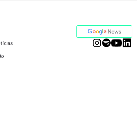
tícias
ão