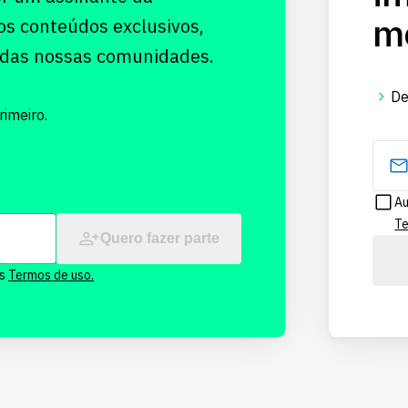
me
os conteúdos exclusivos,
 das nossas comunidades.
De
imeiro.
Au
Te
Quero fazer parte
os
Termos de uso.