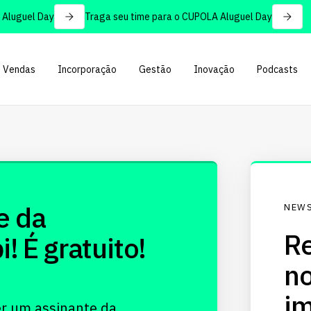
luguel Day
Traga seu time para o CUPOLA Aluguel Day
Vendas
Incorporação
Gestão
Inovação
Podcasts
e da
NEWS
Re
 É gratuito!
no
im
er um assinante da