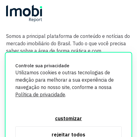
Somos a principal plataforma de conteúdo e notícias do
mercado imobiliário do Brasil. Tudo o que você precisa
saber sobre a área de forma prática e com
credibilidade.
Controle sua privacidade
Utilizamos cookies e outras tecnologias de
medição para melhorar a sua experiência de
navegação no nosso site, conforme a nossa
Política de privacidade
.
O Imobi Report se compromete a proteger sua privacidade e
segurança. Todos os dados coletados em nosso site são
customizar
utilizados exclusivamente para fins de aprimoramento de
serviços, respeitando as diretrizes da LGPD. Para mais
rejeitar todos
informações, consulte nossa Política de Privacidade.