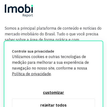
Somos a principal plataforma de conteúdo e notícias do
mercado imobiliário do Brasil. Tudo o que você precisa
saber sobre a área de forma prática e com
credibilidade.
Controle sua privacidade
Utilizamos cookies e outras tecnologias de
medição para melhorar a sua experiência de
navegação no nosso site, conforme a nossa
Política de privacidade
.
O Imobi Report se compromete a proteger sua privacidade e
segurança. Todos os dados coletados em nosso site são
customizar
utilizados exclusivamente para fins de aprimoramento de
serviços, respeitando as diretrizes da LGPD. Para mais
rejeitar todos
informações, consulte nossa Política de Privacidade.