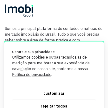
Somos a principal plataforma de conteúdo e notícias do
mercado imobiliário do Brasil. Tudo o que você precisa
saber sobre a área de forma prática e com
credibilidade.
Controle sua privacidade
Utilizamos cookies e outras tecnologias de
medição para melhorar a sua experiência de
navegação no nosso site, conforme a nossa
Política de privacidade
.
O Imobi Report se compromete a proteger sua privacidade e
segurança. Todos os dados coletados em nosso site são
customizar
utilizados exclusivamente para fins de aprimoramento de
serviços, respeitando as diretrizes da LGPD. Para mais
rejeitar todos
informações, consulte nossa Política de Privacidade.