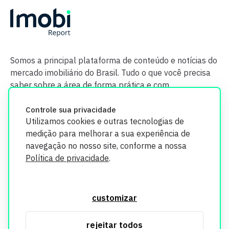
Somos a principal plataforma de conteúdo e notícias do
mercado imobiliário do Brasil. Tudo o que você precisa
saber sobre a área de forma prática e com
credibilidade.
Controle sua privacidade
Utilizamos cookies e outras tecnologias de
medição para melhorar a sua experiência de
navegação no nosso site, conforme a nossa
Política de privacidade
.
O Imobi Report se compromete a proteger sua privacidade e
segurança. Todos os dados coletados em nosso site são
customizar
utilizados exclusivamente para fins de aprimoramento de
serviços, respeitando as diretrizes da LGPD. Para mais
rejeitar todos
informações, consulte nossa Política de Privacidade.