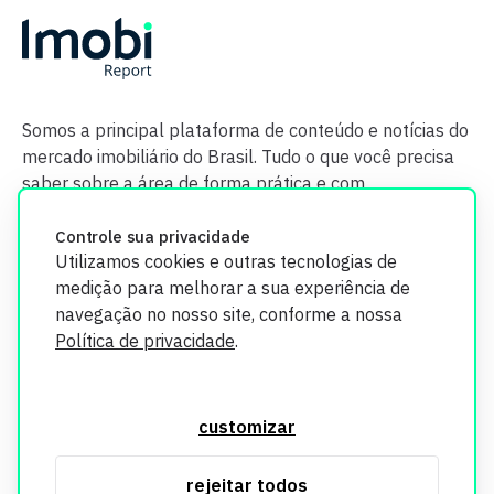
Somos a principal plataforma de conteúdo e notícias do
mercado imobiliário do Brasil. Tudo o que você precisa
saber sobre a área de forma prática e com
credibilidade.
Controle sua privacidade
Utilizamos cookies e outras tecnologias de
medição para melhorar a sua experiência de
navegação no nosso site, conforme a nossa
Política de privacidade
.
O Imobi Report se compromete a proteger sua privacidade e
segurança. Todos os dados coletados em nosso site são
customizar
utilizados exclusivamente para fins de aprimoramento de
serviços, respeitando as diretrizes da LGPD. Para mais
rejeitar todos
informações, consulte nossa Política de Privacidade.