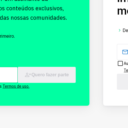
me
os conteúdos exclusivos,
 das nossas comunidades.
De
imeiro.
Au
Te
Quero fazer parte
os
Termos de uso.