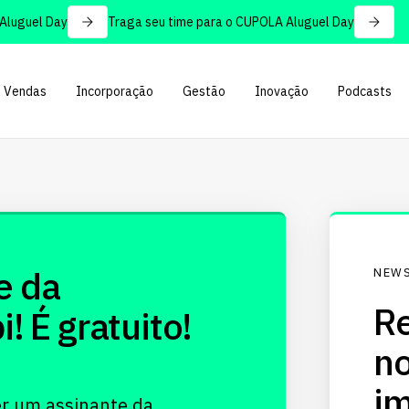
uguel Day
Traga seu time para o CUPOLA Aluguel Day
Vendas
Incorporação
Gestão
Inovação
Podcasts
e da
NEWS
Re
 É gratuito!
no
im
er um assinante da