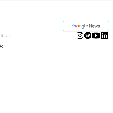
tícias
ão