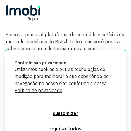
Somos a principal plataforma de conteúdo e notícias do
mercado imobiliário do Brasil. Tudo o que você precisa
saber sobre a área de forma prática e com
credibilidade.
Controle sua privacidade
Utilizamos cookies e outras tecnologias de
medição para melhorar a sua experiência de
navegação no nosso site, conforme a nossa
Política de privacidade
.
O Imobi Report se compromete a proteger sua privacidade e
segurança. Todos os dados coletados em nosso site são
customizar
utilizados exclusivamente para fins de aprimoramento de
serviços, respeitando as diretrizes da LGPD. Para mais
rejeitar todos
informações, consulte nossa Política de Privacidade.