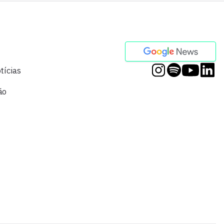
tícias
ão