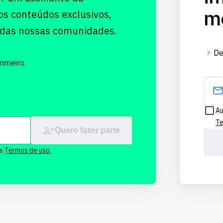
me
os conteúdos exclusivos,
 das nossas comunidades.
De
imeiro.
Au
Te
Quero fazer parte
os
Termos de uso.