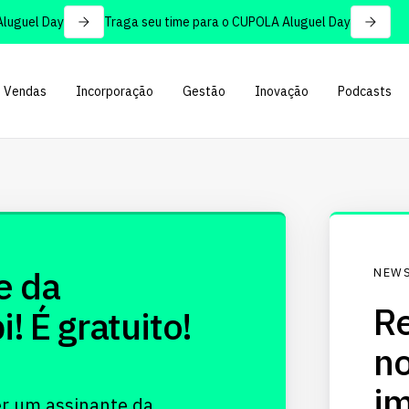
uguel Day
Traga seu time para o CUPOLA Aluguel Day
Vendas
Incorporação
Gestão
Inovação
Podcasts
e da
NEWS
Re
 É gratuito!
no
im
er um assinante da