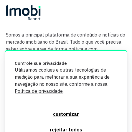
Somos a principal plataforma de conteúdo e notícias do
mercado imobiliário do Brasil. Tudo o que você precisa
saber sobre a área de forma prática e com
credibilidade.
Controle sua privacidade
Utilizamos cookies e outras tecnologias de
medição para melhorar a sua experiência de
navegação no nosso site, conforme a nossa
Política de privacidade
.
O Imobi Report se compromete a proteger sua privacidade e
segurança. Todos os dados coletados em nosso site são
customizar
utilizados exclusivamente para fins de aprimoramento de
serviços, respeitando as diretrizes da LGPD. Para mais
rejeitar todos
informações, consulte nossa Política de Privacidade.