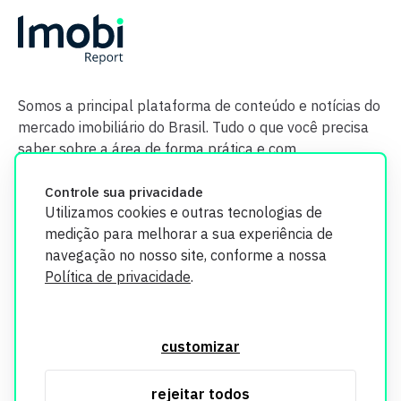
Somos a principal plataforma de conteúdo e notícias do
mercado imobiliário do Brasil. Tudo o que você precisa
saber sobre a área de forma prática e com
credibilidade.
Controle sua privacidade
Utilizamos cookies e outras tecnologias de
medição para melhorar a sua experiência de
navegação no nosso site, conforme a nossa
Política de privacidade
.
O Imobi Report se compromete a proteger sua privacidade e
segurança. Todos os dados coletados em nosso site são
customizar
utilizados exclusivamente para fins de aprimoramento de
serviços, respeitando as diretrizes da LGPD. Para mais
rejeitar todos
informações, consulte nossa Política de Privacidade.