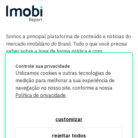
Somos a principal plataforma de conteúdo e notícias do
mercado imobiliário do Brasil. Tudo o que você precisa
saber sobre a área de forma prática e com
credibilidade.
Controle sua privacidade
Utilizamos cookies e outras tecnologias de
medição para melhorar a sua experiência de
navegação no nosso site, conforme a nossa
Política de privacidade
.
O Imobi Report se compromete a proteger sua privacidade e
segurança. Todos os dados coletados em nosso site são
customizar
utilizados exclusivamente para fins de aprimoramento de
serviços, respeitando as diretrizes da LGPD. Para mais
rejeitar todos
informações, consulte nossa Política de Privacidade.