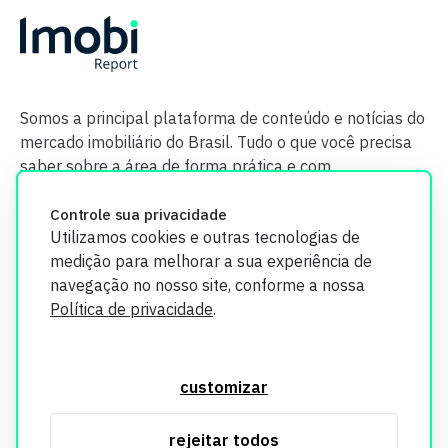
Somos a principal plataforma de conteúdo e notícias do
mercado imobiliário do Brasil. Tudo o que você precisa
saber sobre a área de forma prática e com
credibilidade.
Controle sua privacidade
Utilizamos cookies e outras tecnologias de
medição para melhorar a sua experiência de
navegação no nosso site, conforme a nossa
Política de privacidade
.
O Imobi Report se compromete a proteger sua privacidade e
segurança. Todos os dados coletados em nosso site são
customizar
utilizados exclusivamente para fins de aprimoramento de
serviços, respeitando as diretrizes da LGPD. Para mais
rejeitar todos
informações, consulte nossa Política de Privacidade.