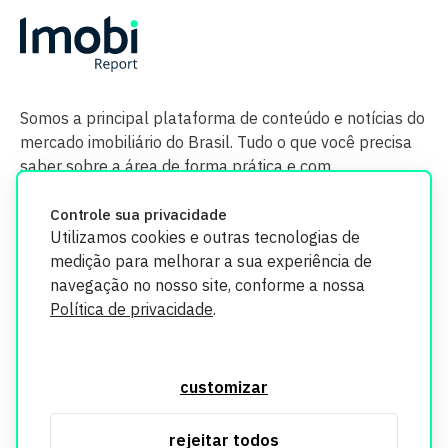
Somos a principal plataforma de conteúdo e notícias do
mercado imobiliário do Brasil. Tudo o que você precisa
saber sobre a área de forma prática e com
credibilidade.
Controle sua privacidade
Utilizamos cookies e outras tecnologias de
medição para melhorar a sua experiência de
navegação no nosso site, conforme a nossa
Política de privacidade
.
O Imobi Report se compromete a proteger sua privacidade e
segurança. Todos os dados coletados em nosso site são
customizar
utilizados exclusivamente para fins de aprimoramento de
serviços, respeitando as diretrizes da LGPD. Para mais
rejeitar todos
informações, consulte nossa Política de Privacidade.